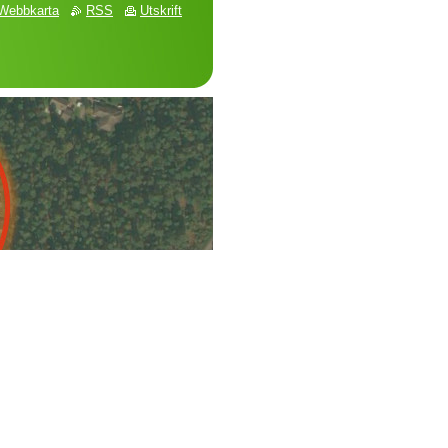
Webbkarta
RSS
Utskrift