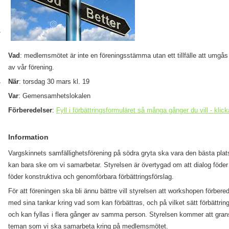
Vad
: medlemsmötet är inte en föreningsstämma utan ett tillfälle att umgås
av vår förening.
När
: torsdag 30 mars kl. 19
Var
: Gemensamhetslokalen
Förberedelser
:
Fyll i förbättringsformuläret så många gånger du vill - klick
Information
Vargskinnets samfällighetsförening på södra gryta ska vara den bästa plats
kan bara ske om vi samarbetar. Styrelsen är övertygad om att dialog föder
föder konstruktiva och genomförbara förbättringsförslag.
För att föreningen ska bli ännu bättre vill styrelsen att workshopen förbe
med sina tankar kring vad som kan förbättras, och på vilket sätt förbättri
och kan fyllas i flera gånger av samma person. Styrelsen kommer att gran
teman som vi ska samarbeta kring på medlemsmötet.