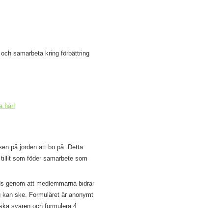
 och samarbeta kring förbättring
a här!
en på jorden att bo på. Detta
 tillit som föder samarbete som
reds genom att medlemmarna bidrar
ng kan ske. Formuläret är anonymt
ska svaren och formulera 4