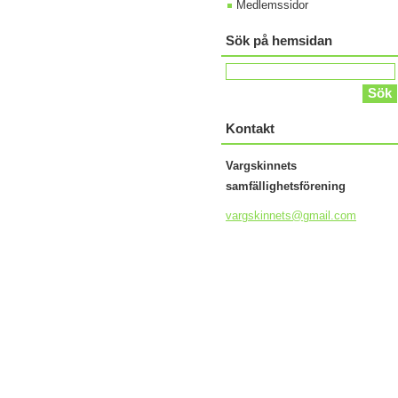
Medlemssidor
Sök på hemsidan
Kontakt
Vargskinnets
samfällighetsförening
vargskin
nets@gma
il.com