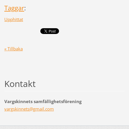
Taggar
:
Upphittat
« Tillbaka
Kontakt
Vargskinnets samfällighetsförening
vargskin
nets@gma
il.com