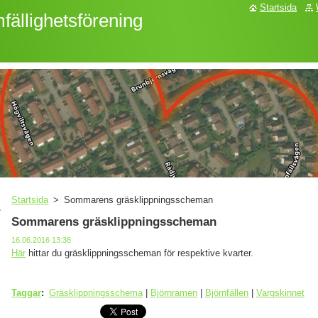
Startsida
fällighetsförening
Startsida
>
Sommarens gräsklippningsscheman
Sommarens gräsklippningsscheman
16.06.2016 13:38
Här
hittar du gräsklippningsscheman för respektive kvarter.
Taggar
:
Gräsklippningsschema
|
Björnramen
|
Björnfällen
|
Vargskinnet