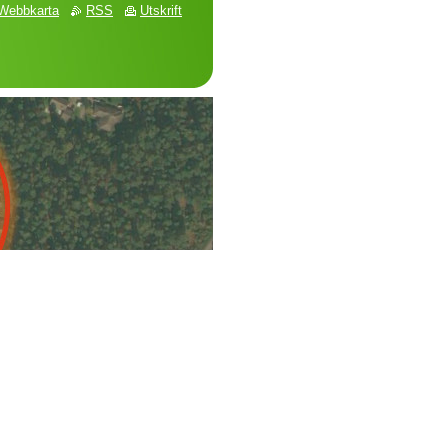
Webbkarta
RSS
Utskrift