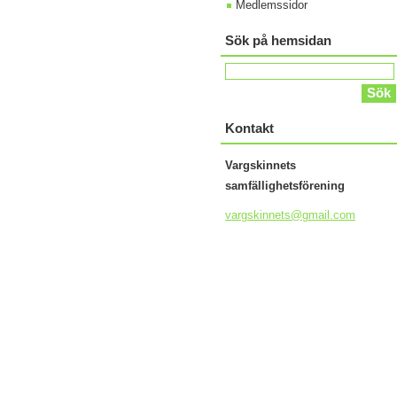
Medlemssidor
Sök på hemsidan
Kontakt
Vargskinnets
samfällighetsförening
vargskin
nets@gma
il.com